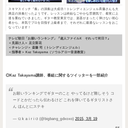
スキマスイッチ『奏』の演奏は大成功！トレンディエンジェル斉藤さんも大
満足の演奏だったようです。レッスンは終始なごやかな雰囲気で、着実に上
達を重ねていきました。ギター教室東京では、楽器がまったく弾けない初心
者から、本気でプロを目指す上級者まで、それぞれに最適なレッスンをおこ
なっています！
テレビ朝日「お願いランキング」『超人ファイルX それって何日？』
＜見届け人＞ 足立梨花
＜チャレンジ＞ 斎藤 司（トレンディエンジェル）
＜指導者＞ Kaz Takayama（ソウルアロー音楽教室）
◎Kaz Takayama講師、番組に関するツイッターを一部紹介
お願いランキングでギターのこと やってるけど難しそう コ
ードとかだったら伝わるけど これを弾いてるギタリストさ
ん ほんとにステキ
— ଘ k a i r i ଓ (@bigbang_gdxoxo)
2015, 3月 19