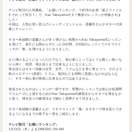
テレビ朝日の人気番組、「お願いランキング」で好評の企画『超人ファイル
X それって何日？』で、Kaz Takayamaギター教室のレッスンが特集されま
した！
今回は、人気お笑い芸人のトレンディエンジェル・斎藤司さんがギターの演
奏にチャレンジ。
ギター未経験の斎藤さんが全く弾けない状態からKaz Takayama式レッスン
を受けて、多忙にも関わらずたった24日間、計8回のレッスンでスキマスイ
ッチの「奏」を弾けるようになりました。
また弾けるようになっただけでなく、初心者にとってはとても難しい歌いな
がら弾く、所謂、弾き語りまで出来るようになりました。
弾き語りはギター演奏の左手、右手、リズムなどを常に考えつつ、その上で
歌のメロディー(音程)、リズム、歌詞などを同時に意識しなければならな
い、ギター初心者が簡単に出来るものではありません。
放送されたものはレッスンの一部ですが、実際のレッスンでは初心が短期間
でスムーズに上達するためのKaz Takayama式練習法からギターを弾きなが
ら歌う、弾き語りの練習法まで細かく指導させて頂きました。
ギター未経験の斎藤さんが、スキマスイッチ『奏』をギターで弾き語りでき
るようになるまでの様子を一部をご紹介します。
テレビ朝日「お願いランキング」
3月19日（木）よる24時50分 ON AIR