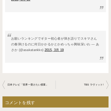
お願いランキングでギター初心者が弾き語りでスキマさん
の奏弾けるのに何日かかるかとかめっちゃ興味深いわ — あ
さか (@asakatankko)
2015, 3月 19
投
日本テレビ「世界一受けたい授業」
TBS ラヴィット!
稿
ナ
コメントを残す
ビ