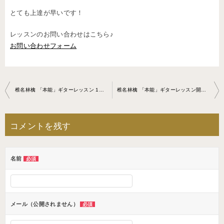
とても上達が早いです！
レッスンのお問い合わせはこちら♪
お問い合わせフォーム
投
椎名林檎 「本能」ギターレッスン 1回目(生徒)
椎名林檎 「本能」ギターレッスン開始から2週間(生徒)
稿
ナ
コメントを残す
ビ
ゲ
名前
必須
ー
シ
ョ
メール（公開されません）
必須
ン